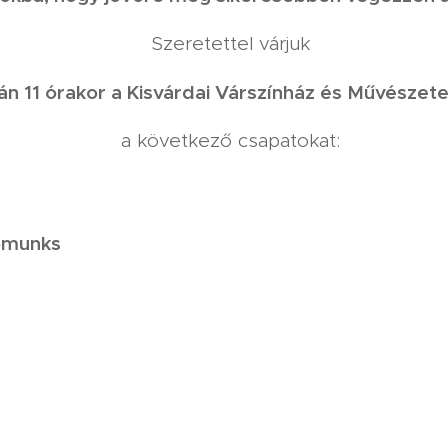
ettel várjuk
n 11 órakor a Kisvárdai Várszínház és Művésze
ező csapatokat:
pmunks