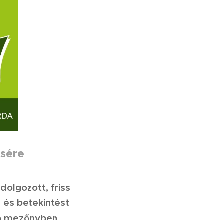
sére
dolgozott, friss
, és betekintést
 a mezőnyben.