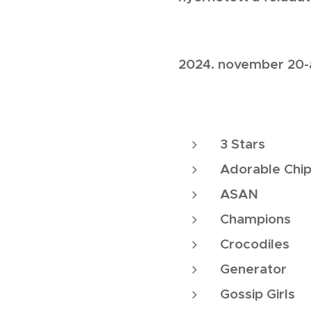
Szeret
2024. november 20-á
a követk
3 Stars
Adorable Chi
ASAN
Champions
Crocodiles
Generator
Gossip Girls