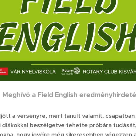
ield English eredményhirdeté
ljött a versenyre, mert tanult valamit, csapatban 
di diákokkal beszélgetve tehette próbára tudását
atokba, hogy jövőre még sikeresebben végezzen