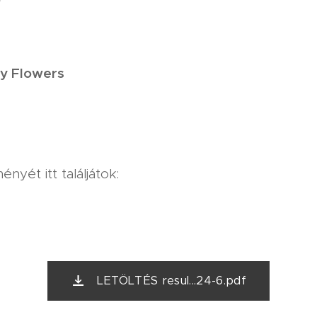
y Flowers
nyét itt találjátok:
LETÖLTÉS resul...24-6.pdf