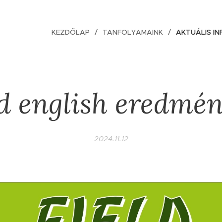
KEZDŐLAP
TANFOLYAMAINK
AKTUÁLIS I
ld english eredmé
2024.11.12