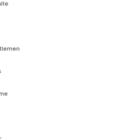
ite
tlemen
s
ime
r