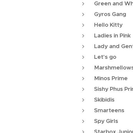
Green and Wh
Gyros Gang
Hello Kitty
Ladies in Pink
Lady and Gen
Let's go
Marshmellow
Minos Prime
Sishy Phus Pr
Skibidis
Smarteens
Spy Girls
Starbox Junio