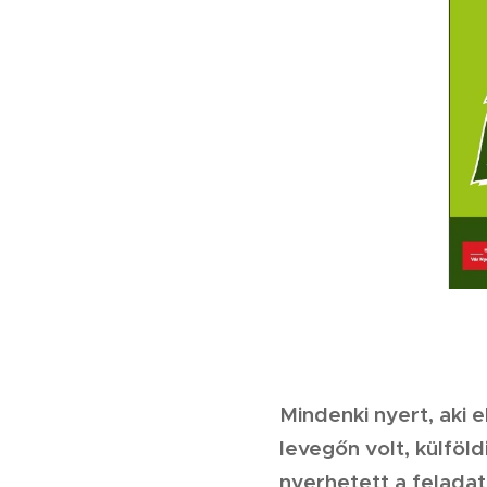
Meghívó a F
Mindenki nyert, aki e
levegőn volt, külföl
nyerhetett a felad