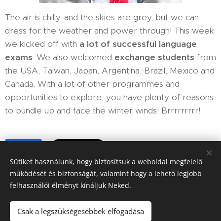
The air is chilly, and the skies are grey, but we can
dress for the weather and power through! This week
we kicked off with
a lot of successful language
exams
. We also welcomed
exchange students
from
the USA, Taiwan, Japan, Argentina, Brazil, Mexico and
Canada. With a lot of other programmes and
opportunities to explore, you have plenty of reasons
to bundle up and face the winter winds! Brrrrrrrrr!
Share
Sütiket használunk, hogy biztosítsuk a weboldal megfelelő
működését és biztonságát, valamint hogy a lehető legjobb
felhasználói élményt kínáljuk Neked.
Csak a legszükségesebbek elfogadása